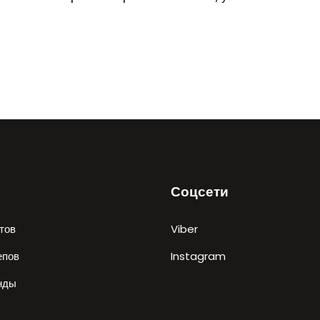
Соцсети
тов
Viber
епов
Instagram
нды